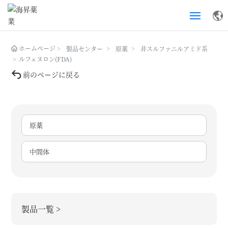
ホームページ
ホームページ
製品センター
原薬
非スルファニルアミド系
ルフェヌロン(FDA)
製品センター
前のページに戻る
企業情報
研究開発と品質管理
原薬
中間体
サービスサポート
ニュースセンター
お問い合わせ
製品一覧 >