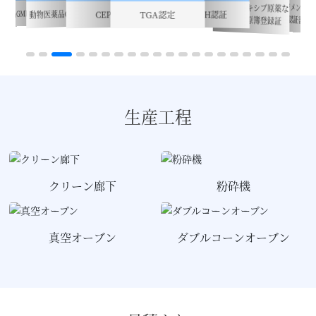
環境マネジメントシ
日本セレコキシブ原薬な
医薬品GMP証明書
動物医薬品GMP証明書
REACH認証
CEP認証
TGA認定
ム認証書
どの登録原簿登録証
生産工程
クリーン廊下
粉砕機
真空オーブン
ダブルコーンオーブン