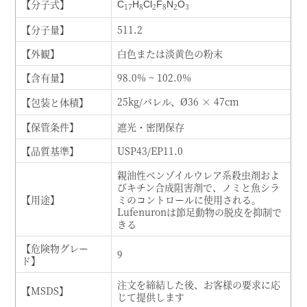
【分子式】
C
H
Cl
F
N
O
17
8
2
8
2
3
【分子量】
511.2
【外観】
白色または淡黄色の粉末
【含有量】
98.0% ~ 102.0%
25kg/バレル、
Ø
36 × 47cm
【包装と体積】
【保管条件】
遮光・密閉保存
【品質基準】
USP43/EP11.0
親油性ベンゾイルウレア系殺虫剤およ
びキチン合成阻害剤で、ノミと魚シラ
【用途】
ミのコントロールに使用される。
Lufenuronは節足動物の脱皮を抑制で
きる
【危険物グレー
9
ド】
注文を締結した後、お客様の要求に応
【MSDS】
じて提供します